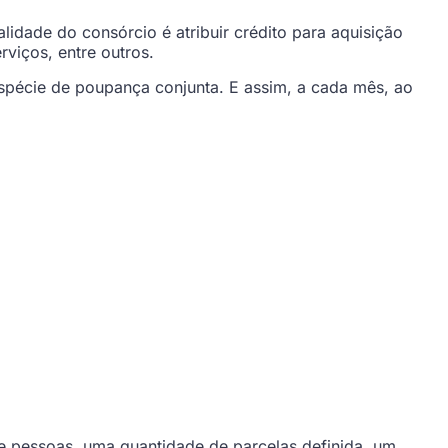
idade do consórcio é atribuir crédito para aquisição
viços, entre outros.
pécie de poupança conjunta. E assim, a cada mês, ao
e pessoas, uma quantidade de parcelas definida, um