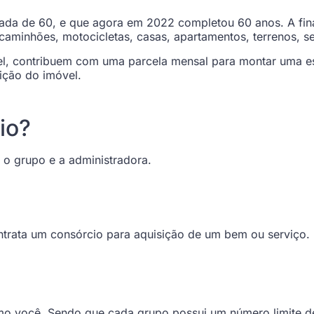
ada de 60, e que agora em 2022 completou 60 anos. A final
aminhões, motocicletas, casas, apartamentos, terrenos, ser
l, contribuem com uma parcela mensal para montar uma es
ição do imóvel.
io?
 o grupo e a administradora.
ontrata um consórcio para aquisição de um bem ou serviço.
mo você. Sendo que cada grupo possui um número limite d