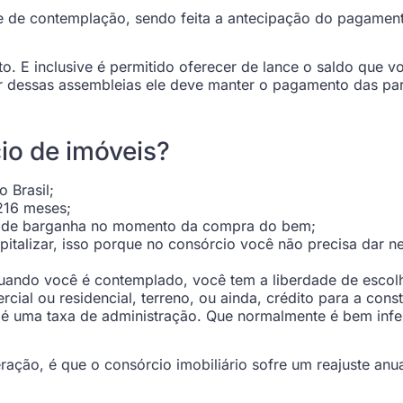
de de contemplação, sendo feita a antecipação do pagamen
ito. E inclusive é permitido oferecer de lance o saldo que
r dessas assembleias ele deve manter o pagamento das par
io de imóveis?
 Brasil;
216 meses;
er de barganha no momento da compra do bem;
talizar, isso porque no consórcio você não precisa dar n
e quando você é contemplado, você tem a liberdade de escol
ial ou residencial, terreno, ou ainda, crédito para a cons
é uma taxa de administração. Que normalmente é bem inferi
ação, é que o consórcio imobiliário sofre um reajuste anu