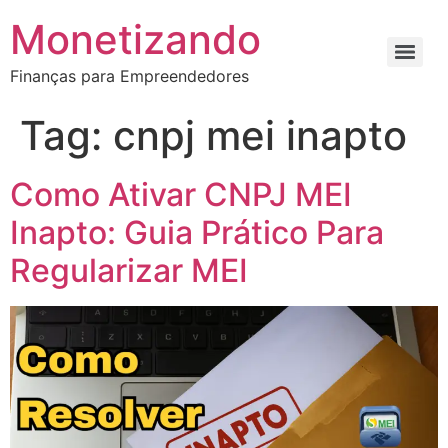
Monetizando
Finanças para Empreendedores
Tag:
cnpj mei inapto
Como Ativar CNPJ MEI
Inapto: Guia Prático Para
Regularizar MEI