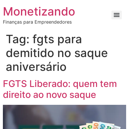
Monetizando
Finanças para Empreendedores
Tag:
fgts para
demitido no saque
aniversário
FGTS Liberado: quem tem
direito ao novo saque