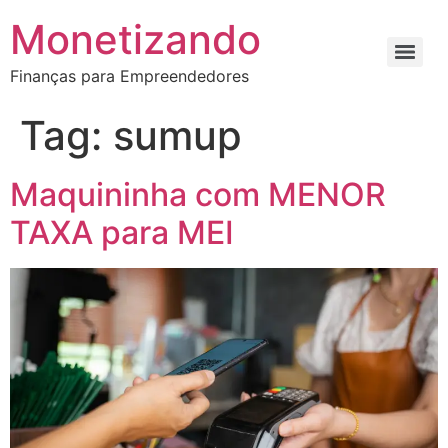
Monetizando
Finanças para Empreendedores
Tag:
sumup
Maquininha com MENOR
TAXA para MEI