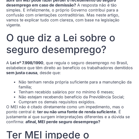
abrir um MEI pode fazer perder o recebimento do seguro
desemprego em caso de demissão?
A resposta não é tão
simples. E infelizmente, o próprio Governo contribui para a
confusão com orientações contraditórias. Mas neste artigo,
vamos te explicar tudo com clareza, com base na legislação
vigente.
O que diz a Lei sobre o
seguro desemprego?
A
Lei nº 7.998/1990
, que regula o seguro desemprego no Brasil,
estabelece que têm direito ao benefício os trabalhadores demitidos
sem justa causa
, desde que:
Não tenham renda própria suficiente para a manutenção da
família;
Tenham recebido salários por no mínimo 6 meses;
Não estejam recebendo benefício da Previdência Social;
Cumpram os demais requisitos exigidos.
O MEI não é citado diretamente como um impedimento, mas o
ponto central é:
ter ou não uma fonte de renda suficiente
. É
justamente aí que surgem interpretações diferentes e a dúvida se
confirma:
afinal, MEI perde seguro desemprego?
Ter MEI impede o