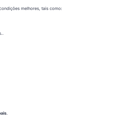
condições melhores, tais como:
..
pais
.