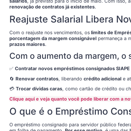
salários
, já previsto para o início de maio. Com isso
renovação de contratos já existentes
.
Reajuste Salarial Libera N
Com o reajuste nos vencimentos, os
limites de Empré
porcentagem da margem consignável
permaneça a 
prazos maiores
.
Com o aumento da margem, o s
✅
Contratar novos empréstimos consignados SIAPE
🔄
Renovar contratos
, liberando
crédito adicional
e a
💳
Trocar dívidas caras
, como cartão de crédito ou c
Clique aqui e veja quanto você pode liberar com a 
O que é o Empréstimo Cons
O empréstimo consignado para servidor público fede
em folha de pagamento.
Por esse motivo
, é uma das