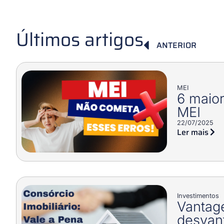
Últimos artigos
ANTERIOR
MEI
6 maior
MEI
22/07/2025
Ler mais
Investimentos
Vantag
desvan