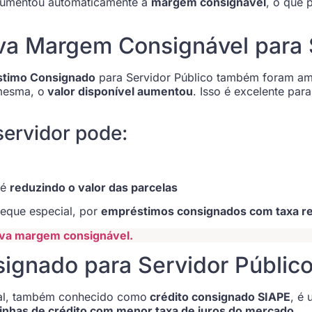
, aumentou automaticamente a
margem consignável
, o que 
ova Margem Consignável para 
stimo Consignado
para Servidor Público também foram am
mesma, o
valor disponível aumentou
. Isso é excelente pa
ervidor pode:
té
reduzindo o valor das parcelas
heque especial, por
empréstimos consignados com taxa r
nova margem consignável.
ignado para Servidor Públic
ral, também conhecido como
crédito consignado SIAPE
, é
linhas de crédito com menor taxa de juros do mercado.