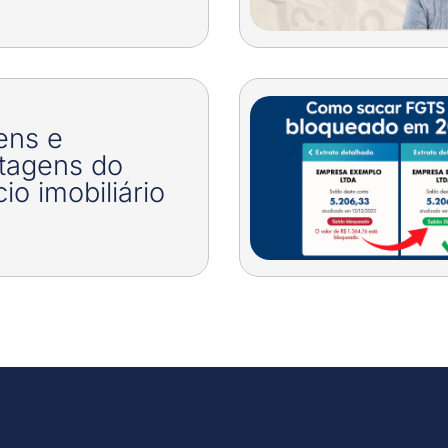
ens e
tagens do
io imobiliário