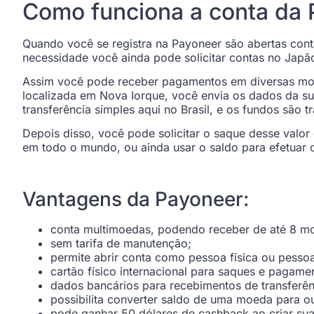
Como funciona a conta da
Quando você se registra na Payoneer são abertas con
necessidade você ainda pode solicitar contas no Japã
Assim você pode receber pagamentos em diversas moed
localizada em Nova Iorque, você envia os dados da s
transferência simples aqui no Brasil, e os fundos são
Depois disso, você pode solicitar o saque desse valor
em todo o mundo, ou ainda usar o saldo para efetuar 
Vantagens da Payoneer:
conta multimoedas, podendo receber de até 8 mo
sem tarifa de manutenção;
permite abrir conta como pessoa física ou pessoa 
cartão físico internacional para saques e pagame
dados bancários para recebimentos de transferênc
possibilita converter saldo de uma moeda para o
pode ganhar 50 dólares de cashback ao criar sua