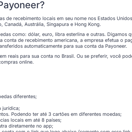
 Payoneer?
tas de recebimento locais em seu nome nos Estados Unido
o, Canadá, Austrália, Singapura e Hong Kong.
as como: dólar, euro, libra esterlina e outras. Digamos 
ua conta de recebimento americana, a empresa efetua o p
 transferidos automaticamente para sua conta da Payoneer.
 em reais para sua conta no Brasil. Ou se preferir, você p
compras online.
edas diferentes;
jurídica;
ntos. Podendo ter até 3 cartões em diferentes moedas;
ias locais em até 8 países;
utra diretamente no app;
 conta com o link que logo abaixo (somente com esse link 