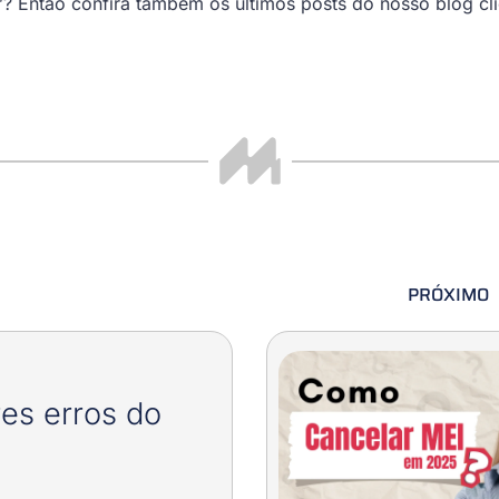
”? Então confira também os últimos posts do nosso blog c
PRÓXIMO
es erros do