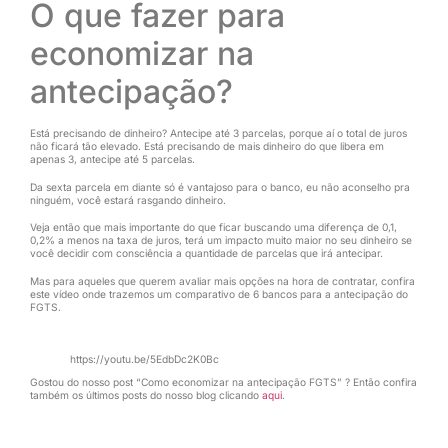
O que fazer para
economizar na
antecipação?
Está precisando de dinheiro? Antecipe até 3 parcelas, porque aí o total de juros
não ficará tão elevado. Está precisando de mais dinheiro do que libera em
apenas 3, antecipe até 5 parcelas.
Da sexta parcela em diante só é vantajoso para o banco, eu não aconselho pra
ninguém, você estará rasgando dinheiro.
Veja então que mais importante do que ficar buscando uma diferença de 0,1,
0,2% a menos na taxa de juros, terá um impacto muito maior no seu dinheiro se
você decidir com consciência a quantidade de parcelas que irá antecipar.
Mas para aqueles que querem avaliar mais opções na hora de contratar, confira
este vídeo onde trazemos um comparativo de 6 bancos para a antecipação do
FGTS.
https://youtu.be/5EdbDc2K0Bc
Gostou do nosso post “Como economizar na antecipação FGTS” ? Então confira
também os últimos posts do nosso blog clicando
aqui
.