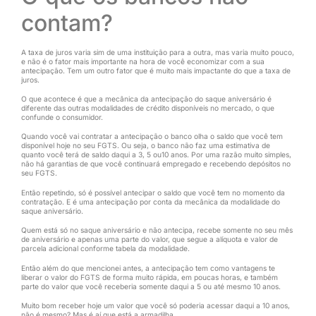
contam?
A taxa de juros varia sim de uma instituição para a outra, mas varia muito pouco,
e não é o fator mais importante na hora de você economizar com a sua
antecipação. Tem um outro fator que é muito mais impactante do que a taxa de
juros.
O que acontece é que a mecânica da antecipação do saque aniversário é
diferente das outras modalidades de crédito disponíveis no mercado, o que
confunde o consumidor.
Quando você vai contratar a antecipação o banco olha o saldo que você tem
disponível hoje no seu FGTS. Ou seja, o banco não faz uma estimativa de
quanto você terá de saldo daqui a 3, 5 ou10 anos. Por uma razão muito simples,
não há garantias de que você continuará empregado e recebendo depósitos no
seu FGTS.
Então repetindo, só é possível antecipar o saldo que você tem no momento da
contratação. E é uma antecipação por conta da mecânica da modalidade do
saque aniversário.
Quem está só no saque aniversário e não antecipa, recebe somente no seu mês
de aniversário e apenas uma parte do valor, que segue a alíquota e valor de
parcela adicional conforme tabela da modalidade.
Então além do que mencionei antes, a antecipação tem como vantagens te
liberar o valor do FGTS de forma muito rápida, em poucas horas, e também
parte do valor que você receberia somente daqui a 5 ou até mesmo 10 anos.
Muito bom receber hoje um valor que você só poderia acessar daqui a 10 anos,
não é mesmo? Mas é aí que está a armadilha.