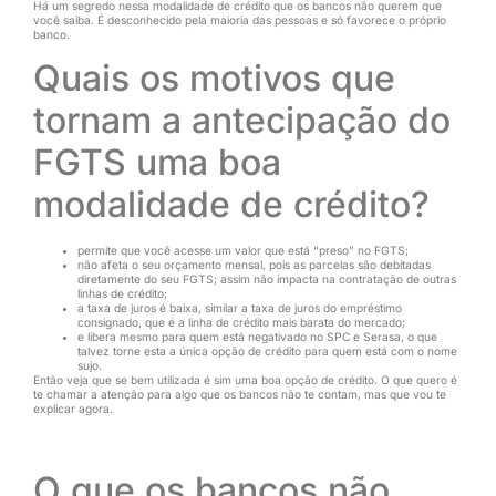
Há um segredo nessa modalidade de crédito que os bancos não querem que
você saiba. É desconhecido pela maioria das pessoas e só favorece o próprio
banco.
Quais os motivos que
tornam a antecipação do
FGTS uma boa
modalidade de crédito?
permite que você acesse um valor que está “preso” no FGTS;
não afeta o seu orçamento mensal, pois as parcelas são debitadas
diretamente do seu FGTS; assim não impacta na contratação de outras
linhas de crédito;
a taxa de juros é baixa, similar a taxa de juros do empréstimo
consignado, que é a linha de crédito mais barata do mercado;
e libera mesmo para quem está negativado no SPC e Serasa, o que
talvez torne esta a única opção de crédito para quem está com o nome
sujo.
Então veja que se bem utilizada é sim uma boa opção de crédito. O que quero é
te chamar a atenção para algo que os bancos não te contam, mas que vou te
explicar agora.
O que os bancos não