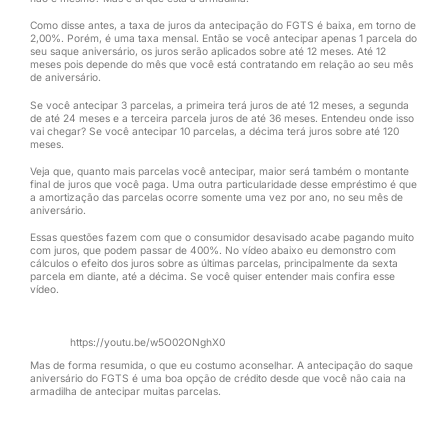
Como disse antes, a taxa de juros da antecipação do FGTS é baixa, em torno de
2,00%. Porém, é uma taxa mensal. Então se você antecipar apenas 1 parcela do
seu saque aniversário, os juros serão aplicados sobre até 12 meses. Até 12
meses pois depende do mês que você está contratando em relação ao seu mês
de aniversário.
Se você antecipar 3 parcelas, a primeira terá juros de até 12 meses, a segunda
de até 24 meses e a terceira parcela juros de até 36 meses. Entendeu onde isso
vai chegar? Se você antecipar 10 parcelas, a décima terá juros sobre até 120
meses.
Veja que, quanto mais parcelas você antecipar, maior será também o montante
final de juros que você paga. Uma outra particularidade desse empréstimo é que
a amortização das parcelas ocorre somente uma vez por ano, no seu mês de
aniversário.
Essas questões fazem com que o consumidor desavisado acabe pagando muito
com juros, que podem passar de 400%. No vídeo abaixo eu demonstro com
cálculos o efeito dos juros sobre as últimas parcelas, principalmente da sexta
parcela em diante, até a décima. Se você quiser entender mais confira esse
vídeo.
https://youtu.be/w5O02ONghX0
Mas de forma resumida, o que eu costumo aconselhar. A antecipação do saque
aniversário do FGTS é uma boa opção de crédito desde que você não caia na
armadilha de antecipar muitas parcelas.