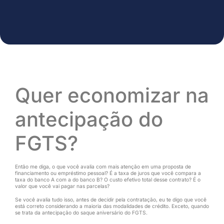
Quer economizar na
antecipação do
FGTS?
Então me diga, o que você avalia com mais atenção em uma proposta de
financiamento ou empréstimo pessoal? É a taxa de juros que você compara a
taxa do banco A com a do banco B? O custo efetivo total desse contrato? É o
valor que você vai pagar nas parcelas?
Se você avalia tudo isso, antes de decidir pela contratação, eu te digo que você
está correto considerando a maioria das modalidades de crédito. Exceto, quando
se trata da antecipação do saque aniversário do FGTS.