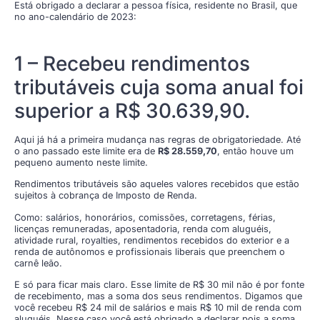
Está obrigado a declarar a pessoa física, residente no Brasil, que
no ano-calendário de 2023:
1 – Recebeu rendimentos
tributáveis cuja soma anual foi
superior a R$ 30.639,90.
Aqui já há a primeira mudança nas regras de obrigatoriedade. Até
o ano passado este limite era de
R$ 28.559,70
, então houve um
pequeno aumento neste limite.
Rendimentos tributáveis são aqueles valores recebidos que estão
sujeitos à cobrança de Imposto de Renda.
Como: salários, honorários, comissões, corretagens, férias,
licenças remuneradas, aposentadoria, renda com aluguéis,
atividade rural, royalties, rendimentos recebidos do exterior e a
renda de autônomos e profissionais liberais que preenchem o
carnê leão.
E só para ficar mais claro. Esse limite de R$ 30 mil não é por fonte
de recebimento, mas a soma dos seus rendimentos. Digamos que
você recebeu R$ 24 mil de salários e mais R$ 10 mil de renda com
aluguéis. Nesse caso você está obrigado a declarar pois a soma